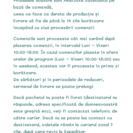
Produsele noastre sunt realizate câteodată pe
bază de comandă,
ceea ce face ca durata de producție și
livrare să fie de până la 14 zile lucrătoare
începând cu ziua procesării comenzii.
Comenzile sunt procesate cât mai curând după
plasarea comenzii, în intervalul Luni – Vineri
10:00-18:00. În cazul comenzilor plasate în afara
orelor de program (Luni – Vineri 10:00-18:00) sau
în weekend, acestea vor fi procesate în prima zi
lucrătoare.
De sărbători și în perioadele de reduceri,
termenul de livrare se poate prelungi.
Dacă pachetul nu poate fi livrat (destinatarul nu
răspunde, adresa specificată de dumneavoastră
este greșită etc), veți fi contactat telefonic de
către curier. Dacă nu se poate lua contact cu
destinatarul, coletele rămân la curierul zonal 7
zile, după care revin la Expeditor.