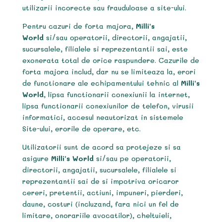
utilizarii incorecte sau frauduloase a site-ului.
Pentru cazuri de forta majora,
Milli’s
World
si/sau operatorii, directorii, angajatii,
sucursalele, filialele si reprezentantii sai, este
exonerata total de orice raspundere. Cazurile de
forta majora includ, dar nu se limiteaza la, erori
de functionare ale echipamentului tehnic al
Milli’s
World
, lipsa functionarii conexiunii la internet,
lipsa functionarii conexiunilor de telefon, virusii
informatici, accesul neautorizat in sistemele
Site-ului, erorile de operare, etc.
Utilizatorii sunt de acord sa protejeze si sa
asigure
Milli’s World
si/sau pe operatorii,
directorii, angajatii, sucursalele, filialele si
reprezentantii sai de si impotriva oricaror
cereri, pretentii, actiuni, impuneri, pierderi,
daune, costuri (incluzand, fara nici un fel de
limitare, onorariile avocatilor), cheltuieli,