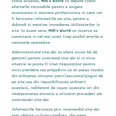
toate acestea,
Milli’s World
va depune toate
eforturile rezonabile pentru a asigura
acuratetea si maniera profesionista in care vor
fi furnizate informatiile pe site, pentru a
dobandi si mentine increderea Utilizatorilor in
site. In acest sens,
Milli’s World
va incerca sa
corecteze in cel mai scurt timp posibil erorile si
omisiunile semnalate.
Administratorul site-ului nu ofera niciun fel de
garantii pentru continutul site-ului si in nicio
situatie nu poate fi tinut raspunzator pentru
nicio pierdere sau prejudiciu ce ar putea rezulta
din utilizarea oricarei parti/secvente/pagini de
pe site sau din imposibilitatea utilizarii
acesteia, indiferent de cauza acesteia ori din
interpretarea eronata a oricaror prevederi ale
continutului site-ului.
Informatiile furnizate prin intermediul site-ului
sunt oferite cu buna-credinta, din surse