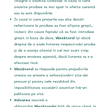
integral o anumită comandă în cazul în care
anumite produse nu mai apar în oferta curentă
sau nu sunt disponibile.
În cazul în care prețurile sau alte detalii
referitoare la produse au fost afișate greșit,
inclusiv din cauza faptului că au fost introduse
greșit în baza de date,
Vânzătorul
își alocă
dreptul de a anula livrarea respectivului produs
și de a anunța clientul în cel mai scurt timp
despre eroarea aparută, dacă livrarea nu s-a
efectuat încă.
Vânzătorul
nu răspunde pentru prejudiciile
create ca urmare a nefuncționării site-ului
precum și pentru cele rezultând din
imposibilitatea accesării anumitor link-uri
publicate pe site.
Valoarea
maximă a
obligațiilor
Vânzătorului
față de orice client în