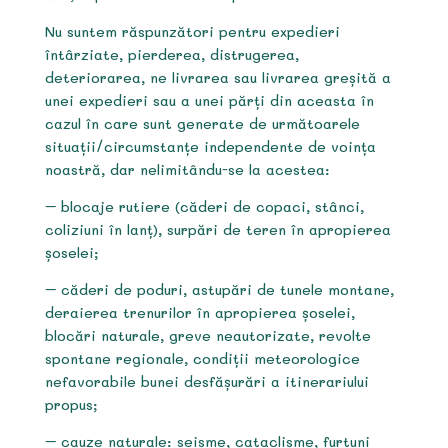
Nu suntem răspunzători pentru expedieri
întârziate, pierderea, distrugerea,
deteriorarea, ne livrarea sau livrarea greșită a
unei expedieri sau a unei părți din aceasta în
cazul în care sunt generate de următoarele
situații/circumstanțe independente de voința
noastră, dar nelimitându-se la acestea:
– blocaje rutiere (căderi de copaci, stânci,
coliziuni în lanț), surpări de teren în apropierea
șoselei;
– căderi de poduri, astupări de tunele montane,
deraierea trenurilor în apropierea șoselei,
blocări naturale, greve neautorizate, revolte
spontane regionale, condiții meteorologice
nefavorabile bunei desfășurări a itinerariului
propus;
– cauze naturale: seisme, cataclisme, furtuni