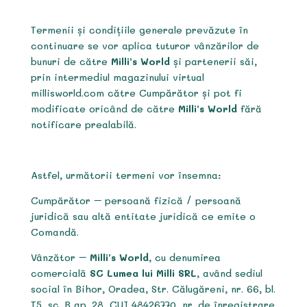
Termenii și condițiile generale prevăzute în
continuare se vor aplica tuturor vânzărilor de
bunuri de către
Milli’s World
și partenerii săi,
prin intermediul magazinului virtual
millisworld.com către Cumpărător și pot fi
modificate oricând de către
Milli’s World
fără
notificare prealabilă.
Astfel, următorii termeni vor însemna:
Cumpărător – persoană fizică / persoană
juridică sau altă entitate juridică ce emite o
Comandă.
Vânzător –
Milli’s World
, cu denumirea
comercială
SC Lumea lui Milli SRL
, având sediul
social în Bihor, Oradea, Str. Călugăreni, nr. 66, bl.
T5, sc. B ap. 28, CUI 48426770, nr. de înregistrare