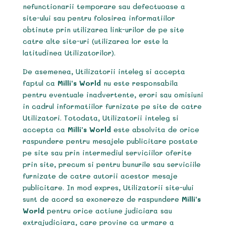
nefunctionarii temporare sau defectuoase a
site-ului sau pentru folosirea informatiilor
obtinute prin utilizarea link-urilor de pe site
catre alte site-uri (utilizarea lor este la
latitudinea Utilizatorilor).
De asemenea, Utilizatorii inteleg si accepta
faptul ca
Milli’s World
nu este responsabila
pentru eventuale inadvertente, erori sau omisiuni
in cadrul informatiilor furnizate pe site de catre
Utilizatori. Totodata, Utilizatorii inteleg si
accepta ca
Milli’s World
este absolvita de orice
raspundere pentru mesajele publicitare postate
pe site sau prin intermediul serviciilor oferite
prin site, precum si pentru bunurile sau serviciile
furnizate de catre autorii acestor mesaje
publicitare. In mod expres, Utilizatorii site-ului
sunt de acord sa exonereze de raspundere
Milli’s
World
pentru orice actiune judiciara sau
extrajudiciara, care provine ca urmare a